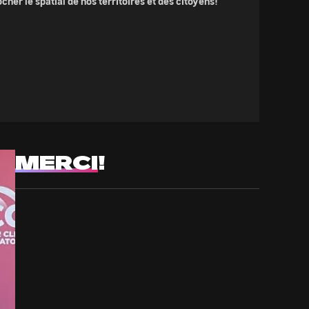
her le spatial de nos territoires et des citoyens!
MERCI
!