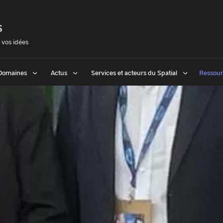
S
 vos idées
Domaines
Actus
Services et acteurs du Spatial
Ressour