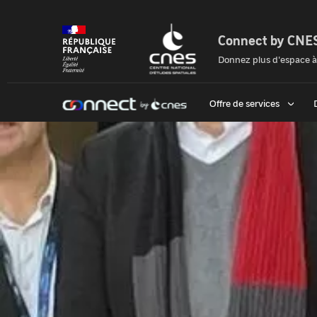
Panneau
de
gestion
Connect by CNE
des
Connect
cookies
Donnez plus d'espace à
by
Cnes
Offre de services
|
Accueil