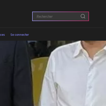
Rechercher
Passer
:
au
contenu
ces
Se connecter
principal