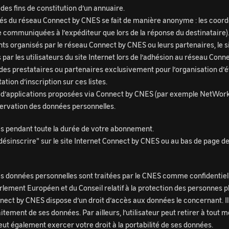
des fins de constitution d’un annuaire.
trés du réseau Connect by CNES se fait de manière anonyme : les coor
tre communiquées à l’expéditeur que lors de la réponse du destinataire)
ts organisés par le réseau Connect by CNES ou leurs partenaires, le sit
r les utilisateurs du site Internet lors de l’adhésion au réseau Conn
par des prestataires ou partenaires exclusivement pour l’organisation
tation d’inscription sur ces listes.
ais d’applications proposées via Connect by CNES (par exemple NetWork
nservation des données personnelles.
s pendant toute la durée de votre abonnement.
 désinscrire" sur le site Internet Connect by CNES ou au bas de page d
es données personnelles sont traitées par le CNES comme confidentiell
arlement Européen et du Conseil relatif à la protection des personnes 
Connect by CNES dispose d’un droit d’accès aux données le concernant. I
raitement de ses données. Par ailleurs, l’utilisateur peut retirer à to
eut également exercer votre droit à la portabilité de ses données.