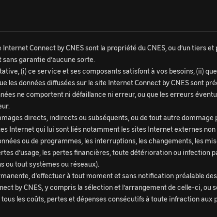
Internet Connect by CNES sont la propriété du CNES, ou d’un tiers et po
et sans garantie d’aucune sorte.
tative, (i) ce service et ses composants satisfont à vos besoins, (ii) 
 que les données diffusées sur le site Internet Connect by CNES sont préci
nnées ne comportent ni défaillance ni erreur, ou que les erreurs éventuel
eur.
ages directs, indirects ou subséquents, ou de tout autre dommage pouv
tes Internet qui lui sont liés notamment les sites Internet externes non 
nnées ou de programmes, les interruptions, les changements, les mises
tes d’usage, les pertes financières, toute détérioration ou infection pa
ns ou tout systèmes ou réseaux).
manente, d’effectuer à tout moment et sans notification préalable de
nect by CNES, y compris la sélection et l’arrangement de celle-ci, ou s
us les coûts, pertes et dépenses consécutifs à toute infraction aux p