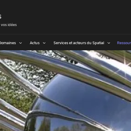
S
 vos idées
Domaines
Actus
Services et acteurs du Spatial
Ressour