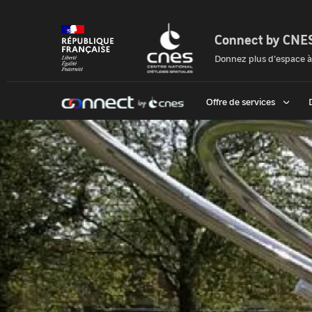
Panneau
de
gestion
Connect by CNE
des
Connect
cookies
Donnez plus d'espace à
by
Cnes
Offre de services
|
Accueil