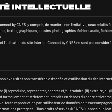
TÉ INTELLECTUELLE
et Connect by CNES, y compris, de manière non limitative, ceux relatifs
, textes, graphiques, dessins, photographies, fichiers audio, fichier
n.
ès et l’utilisation du site Internet Connect by CNES ne sont pas consi
 non exclusif et non transférable d’accès et d’utilisation du site Inte
i) reproduire, représenter, adapter et/ou traduire, (ii) extraire, ou (iii
t formellement et strictement interdits en dehors du cadre strictement
e, toute reproduction par l’utilisateur de données doit s’accompagner, 
formations protégées - Tous droits réservés © CNES (+ année publicati