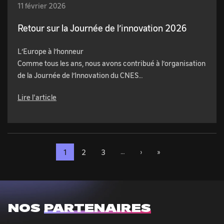
11 février 2026
Retour sur la Journée de l’innovation 2026
L’Europe à l’honneur
Comme tous les ans, nous avons contribué à l’organisation
de la Journée de l’Innovation du CNES…
Lire l'article
…
Page
1
Page
2
Page
3
Page
›
Dernière
»
Pagination
suivante
page
NOS
PARTENAIRES