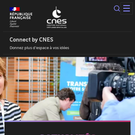
Panneau
de
gestion
des
Connect
cookies
by
Cnes
Connect by CNES
|
Donnez plus d'espace à vos idées
Accueil