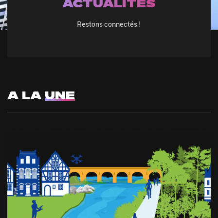
ACTUALITÉS
Restons connectés !
@Sylvie CURTY
A LA
UNE