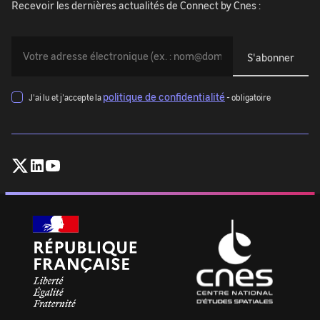
Recevoir les dernières actualités de Connect by Cnes :
Vous
devez
indiquer
votre
politique de confidentialité
J'ai lu et j'accepte la
- obligatoire
adresse
mail
(exemple@exemple.com)
:
Follow
Follow
Follow
CNES
CNES
CNES
on
on
on
X
Linkedin
Youtube