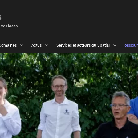
S
 vos idées
Domaines
Actus
Services et acteurs du Spatial
Ressour