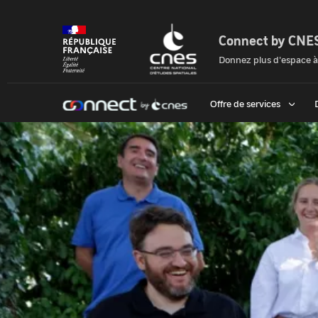
Panneau
de
gestion
Connect by CNE
des
Connect
cookies
Donnez plus d'espace à
by
Cnes
Offre de services
|
Accueil