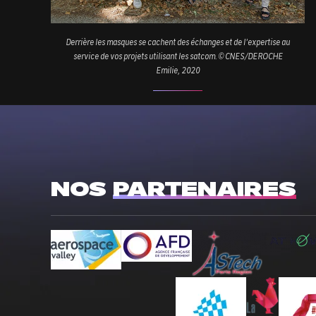
Derrière les masques se cachent des échanges et de l'expertise au
service de vos projets utilisant les satcom. © CNES/DEROCHE
Emilie, 2020
NOS
PARTENAIRES
-
-
-
S'ouvre
S'ouvre
S'ouvre
dans
dans
dans
-
-
une
une
une
S'ouvre
S'ouvre
nouvelle
nouvelle
nouvelle