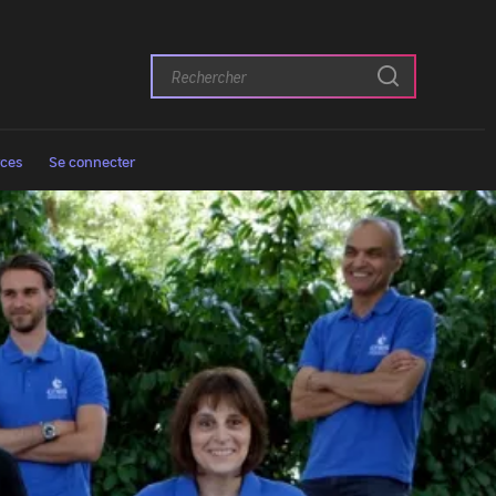
Rechercher
Passer
:
au
contenu
ces
Se connecter
principal