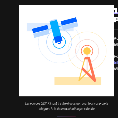
Image
Ac
té
Po
té
té
Les équipes CESARS sont à votre disposition pour tous vos projets
intégrant la télécommunication par satellite