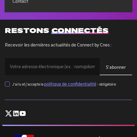
Contact
RESTONS
CONNECTÉS
Recevoir les dernières actualités de Connect by Cnes :
Vous
devez
indiquer
votre
politique de confidentialité
J'ai lu et j'accepte la
- obligatoire
adresse
mail
(exemple@exemple.com)
:
Follow
Follow
Follow
CNES
CNES
CNES
on
on
on
X
Linkedin
Youtube