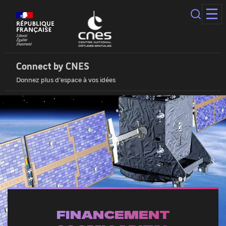
Panneau
de
gestion
des
Connect
cookies
by
Cnes
Connect by CNES
|
Donnez plus d'espace à vos idées
Accueil
FINANCEMENT