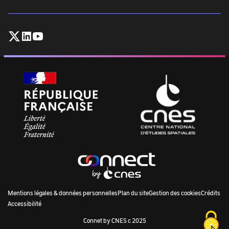
mail
(exemple@exemple.com)
:
Follow
Follow
Follow
CNES
CNES
CNES
on
on
on
X
Linkedin
Youtube
M
Mentions légales & données personnelles
Plan du site
Gestion des cookies
Crédits
Accessibilité
E
Connet by CNES c 2025
N