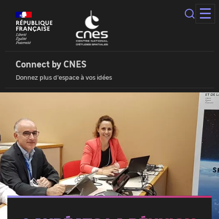
Panneau
de
gestion
des
Connect
cookies
by
Cnes
Connect by CNES
|
Donnez plus d'espace à vos idées
Accueil