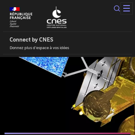
Panneau
de
gestion
des
Connect
cookies
by
Cnes
Connect by CNES
|
Donnez plus d'espace à vos idées
Accueil