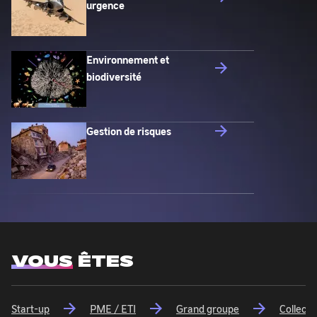
urgence
Environnement et
biodiversité
Gestion de risques
VOUS
ÊTES
Start-up
PME / ETI
Grand groupe
Collecti