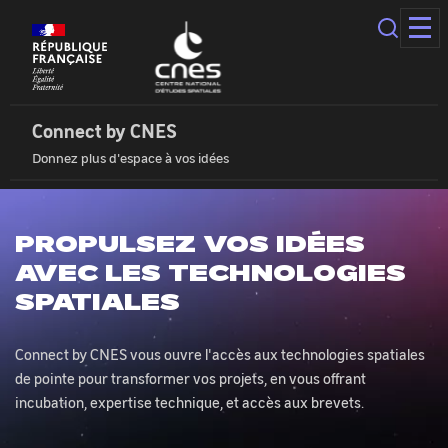
Panneau
de
gestion
des
Connect
cookies
by
Cnes
Connect by CNES
|
Donnez plus d'espace à vos idées
Accueil
PROPULSEZ VOS IDÉES
AVEC LES TECHNOLOGIES
SPATIALES
Connect by CNES vous ouvre l'accès aux technologies spatiales
de pointe pour transformer vos projets, en vous offrant
incubation, expertise technique, et accès aux brevets.