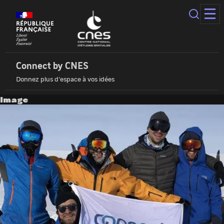
Panneau
de
gestion
des
Connect
cookies
by
Cnes
Connect by CNES
|
Donnez plus d'espace à vos idées
Accueil
Image