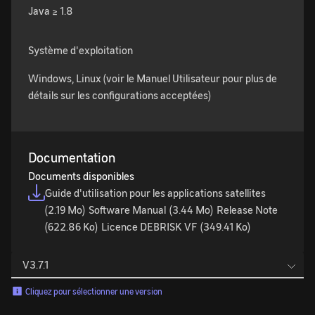
Language(s)
Java ≥ 1.8
de
programmation
Système d'exploitation
Système(s)
Windows, Linux (voir le Manuel Utilisateur pour plus de
compatible(s)
détails sur les configurations acceptées)
Documentation
Documents disponibles
Guide d'utilisation pour les applications satellites
(2.19 Mo)
Software Manual
(3.44 Mo)
Release Note
(622.86 Ko)
Licence DEBRISK VF
(349.41 Ko)
Cliquez pour sélectionner une version