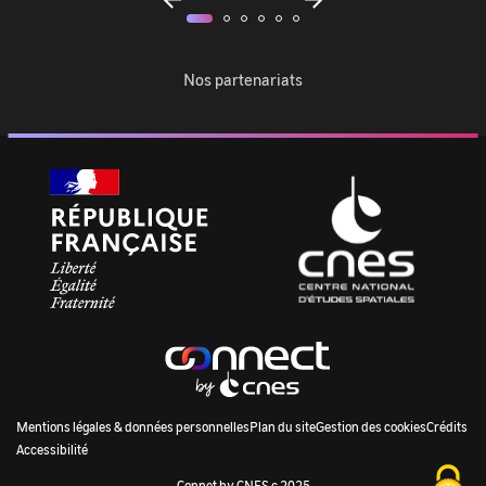
fenêtre
fenêtre
enêtre
Nos partenariats
M
Mentions légales & données personnelles
Plan du site
Gestion des cookies
Crédits
Accessibilité
E
Connet by CNES c 2025