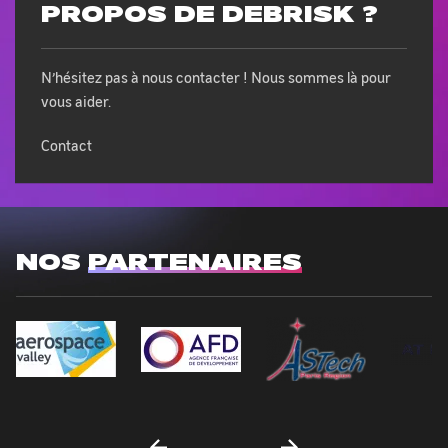
PROPOS DE DEBRISK ?
N’hésitez pas à nous contacter ! Nous sommes là pour
vous aider.
Contact
NOS
PARTENAIRES
-
-
-
S'ouvre
S'ouvre
S'ouvre
'ouvre
dans
dans
dans
ans
une
une
une
ne
nouvelle
nouvelle
nouvelle
ouvelle
fenêtre