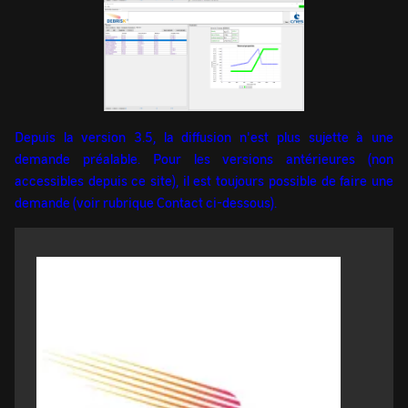
Depuis la version 3.5, la diffusion n'est plus sujette à une
demande préalable. Pour les versions antérieures (non
accessibles depuis ce site), il est toujours possible de faire une
demande (voir rubrique Contact ci-dessous).