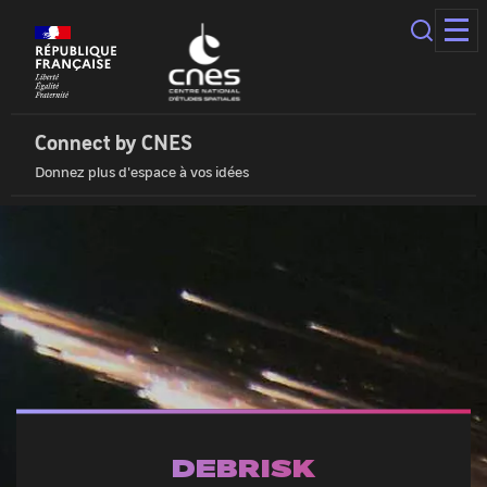
Panneau
de
gestion
des
Connect
cookies
by
Cnes
Connect by CNES
|
Donnez plus d'espace à vos idées
Accueil
DEBRISK