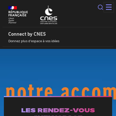
Panneau
de
gestion
des
Connect
cookies
by
Cnes
Connect by CNES
|
Donnez plus d'espace à vos idées
Accueil
LES RENDEZ-VOUS