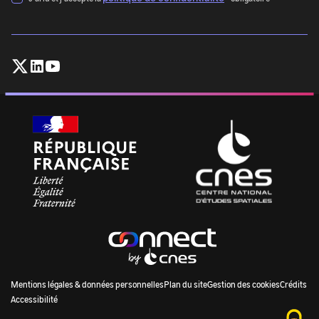
adresse
mail
(exemple@exemple.com)
:
Follow
Follow
Follow
CNES
CNES
CNES
on
on
on
X
Linkedin
Youtube
M
Mentions légales & données personnelles
Plan du site
Gestion des cookies
Crédits
Accessibilité
E